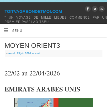
toitvagabondetmoi.com
" UN VOYAGE DE MILLE LIEUES COMMENCE PAR UN
PREMIER PAS" LAO TSEU
MENU
MOYEN ORIENT3
de
morel
|
25 juin 2026
|
accueil
22/02 au 22/04/2026
EMIRATS ARABES UNIS