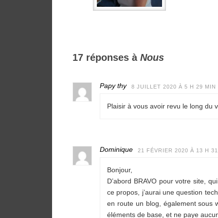
17 réponses à
Nous
Papy thy
8 JUILLET 2020 À 5 H 29 MIN
Plaisir à vous avoir revu le long d
Dominique
21 FÉVRIER 2020 À 13 H 3
Bonjour,
D’abord BRAVO pour votre site, qui 
ce propos, j’aurai une question tec
en route un blog, également sous wo
éléments de base, et ne paye aucun