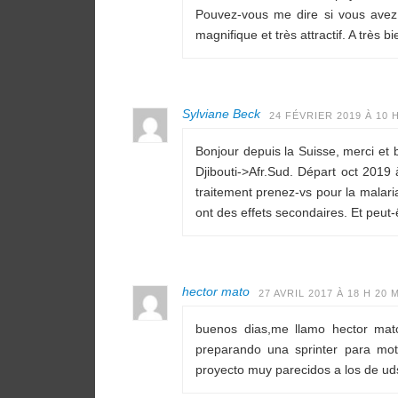
Pouvez-vous me dire si vous avez p
magnifique et très attractif. A très 
Sylviane Beck
24 FÉVRIER 2019 À 10 
Bonjour depuis la Suisse, merci et 
Djibouti->Afr.Sud. Départ oct 201
traitement prenez-vs pour la malari
ont des effets secondaires. Et peut-
hector mato
27 AVRIL 2017 À 18 H 20 
buenos dias,me llamo hector mat
preparando una sprinter para mo
proyecto muy parecidos a los de uds