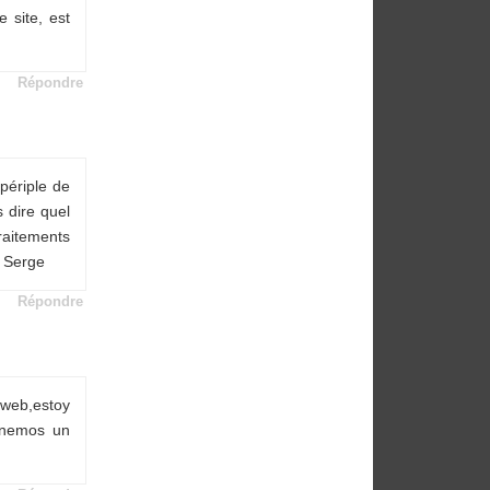
 site, est
Répondre
périple de
 dire quel
traitements
t Serge
Répondre
web,estoy
enemos un