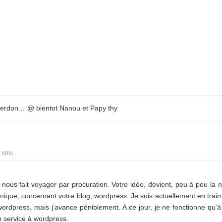
u verdon …@ bientot Nanou et Papy thy
1 MIN
nous fait voyager par procuration. Votre idée, devient, peu à peu la n
hnique, concernant votre blog, wordpress. Je suis actuellement en trai
rdpress, mais j’avance péniblement. A ce jour, je ne fonctionne qu’à 
 service à wordpress.