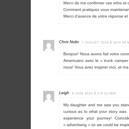
Merci de me confirmer ces infos et d
Comment pratiquez vous maintenant 
Merci d’avance de votre réponse et p
Chris Nolin
7 JUILLET 2014 À 16 H 34 
Bonjour! Nous avons fait votre con
Americains avec le « truck camper 
nous! Vous avez inspirer moi, et ma
Leigh
9 JUIN 2014 À 2 H 01 MIN
My daughter and me saw you standi
curious as to what your story was
experience your journey! Coinci
« advertising » so we could be inspi