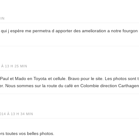
MIN
qui j espère me permetra d apporter des amelioration a notre fourgon
À 13 H 25 MIN
aul et Mado en Toyota et cellule. Bravo pour le site. Les photos sont t
rer. Nous sommes sur la route du café en Colombie direction Carthagen
14 À 13 H 34 MIN
ers toutes vos belles photos.