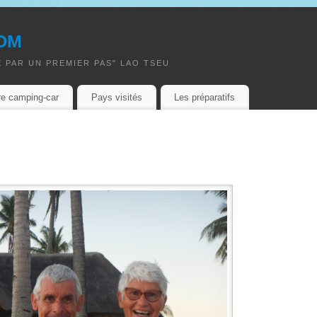
om
 PAR UN PREMIER PAS" LAO TSEU
re camping-car
Pays visités
Les préparatifs