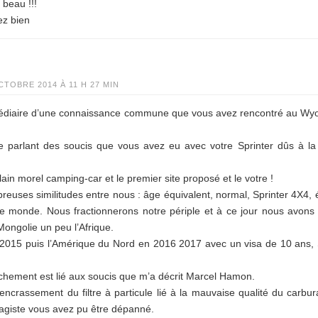
 beau !!!
ez bien
CTOBRE 2014 À 11 H 27 MIN
termédiaire d’une connaissance commune que vous avez rencontré au Wyo
parlant des soucis que vous avez eu avec votre Sprinter dûs à l
ain morel camping-car et le premier site proposé et le votre !
euses similitudes entre nous : âge équivalent, normal, Sprinter 4X4, 
 le monde. Nous fractionnerons notre périple et à ce jour nous avons
a Mongolie un peu l’Afrique.
n 2015 puis l’Amérique du Nord en 2016 2017 avec un visa de 10 ans,
chement est lié aux soucis que m’a décrit Marcel Hamon.
n encrassement du filtre à particule lié à la mauvaise qualité du carbu
ragiste vous avez pu être dépanné.