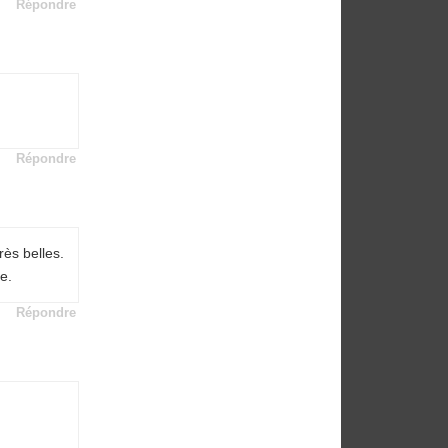
Répondre
Répondre
rès belles.
e.
Répondre