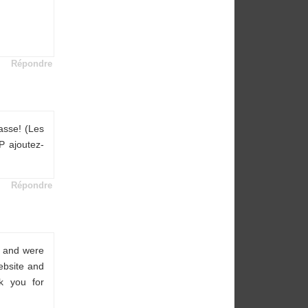
Répondre
asse! (Les
P ajoutez-
Répondre
n and were
ebsite and
k you for