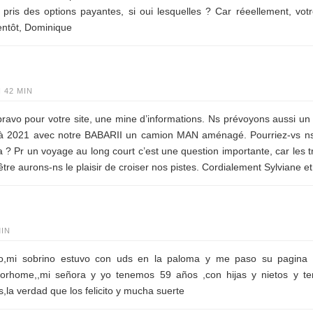
ris des options payantes, si oui lesquelles ? Car réeellement, votre
bientôt, Dominique
H 42 MIN
bravo pour votre site, une mine d’informations. Ns prévoyons aussi un 
9 à 2021 avec notre BABARII un camion MAN aménagé. Pourriez-vs ns
a ? Pr un voyage au long court c’est une question importante, car les 
être aurons-ns le plaisir de croiser nos pistes. Cordialement Sylviane e
MIN
o,mi sobrino estuvo con uds en la paloma y me paso su pagina 
torhome,,mi señora y yo tenemos 59 años ,con hijas y nietos y t
,la verdad que los felicito y mucha suerte