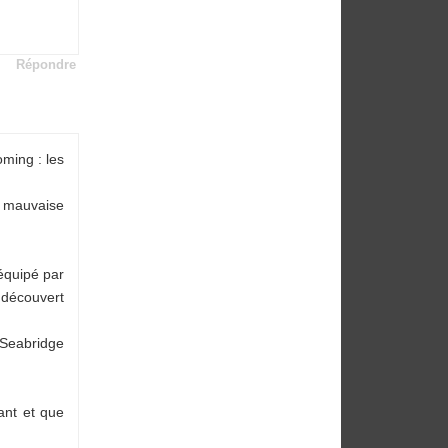
Répondre
ming : les
a mauvaise
équipé par
 découvert
 Seabridge
rant et que