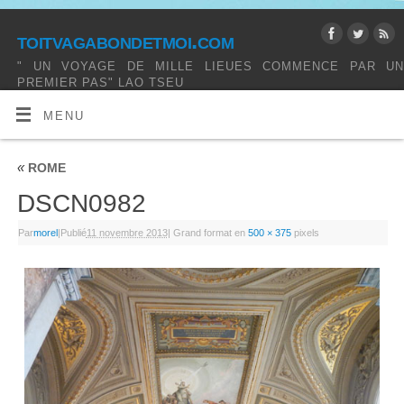
toitvagabondetmoi.com
" UN VOYAGE DE MILLE LIEUES COMMENCE PAR UN
PREMIER PAS" LAO TSEU
MENU
«
ROME
DSCN0982
Par
morel
|
Publié
11 novembre 2013
|
Grand format en
500 × 375
pixels