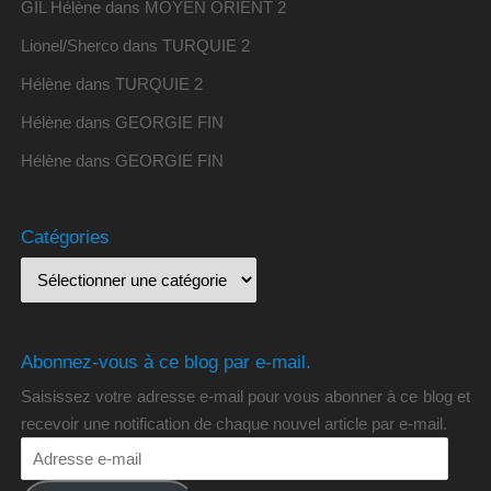
GIL Hélène
dans
MOYEN ORIENT 2
Lionel/Sherco
dans
TURQUIE 2
Hélène
dans
TURQUIE 2
Hélène
dans
GEORGIE FIN
Hélène
dans
GEORGIE FIN
Catégories
Abonnez-vous à ce blog par e-mail.
Saisissez votre adresse e-mail pour vous abonner à ce blog et
recevoir une notification de chaque nouvel article par e-mail.