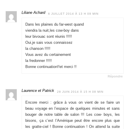
Liliane Achard
6 JUILLET 2014 À 13 H 09 MIN
Dans les plaines du far-west quand
viendra la nuit,les cow-boy dans
leur bivouac sont réunis !!!!!
Oui,je sais vous connaissez
la chanson !!!!!
Vous avez du certainement
la fredonner !!!!!
Bonne continuation!!et merci !!
Répondre
Laurence et Patrick
28 JUIN 2014 À 15 H 08 MIN
Encore merci : grâce à vous on vient de se faire un
beau voyage en l’espace de quelques minutes et sans
bouger de notre table de salon !!! Les cow- boys, les
bisons, ça c’est l’Amérique peut être encore plus que
les gratte-ciel ! Bonne continuation ! On attend la suite