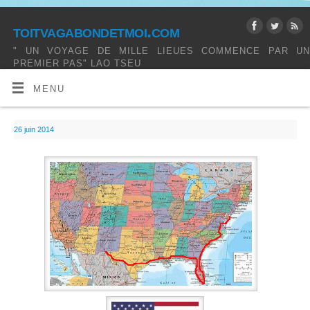
toitvagabondetmoi.com
" UN VOYAGE DE MILLE LIEUES COMMENCE PAR UN
PREMIER PAS" LAO TSEU
MENU
26 juin 2014