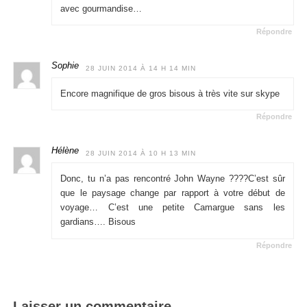
avec gourmandise…
Répondre
Sophie
28 JUIN 2014 À 14 H 14 MIN
Encore magnifique de gros bisous à très vite sur skype
Répondre
Hélène
28 JUIN 2014 À 10 H 13 MIN
Donc, tu n’a pas rencontré John Wayne ????C’est sûr
que le paysage change par rapport à votre début de
voyage… C’est une petite Camargue sans les
gardians…. Bisous
Répondre
Laisser un commentaire