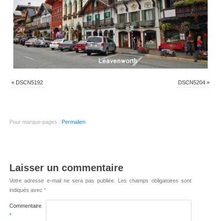
«
DSCN5192
DSCN5204
»
Pour marque-pages :
Permalien
.
Laisser un commentaire
Votre adresse e-mail ne sera pas publiée.
Les champs obligatoires sont
indiqués avec
*
Commentaire
*