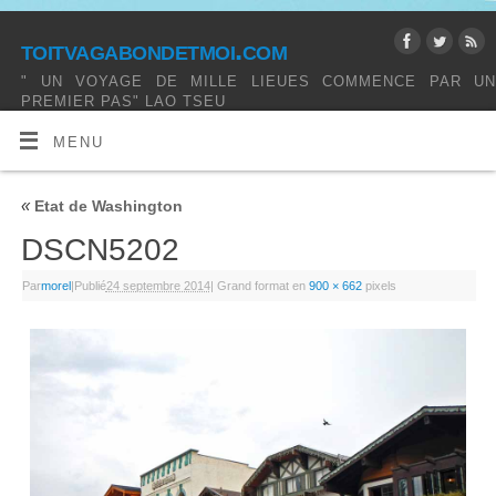
toitvagabondetmoi.com
" UN VOYAGE DE MILLE LIEUES COMMENCE PAR UN
PREMIER PAS" LAO TSEU
MENU
«
Etat de Washington
DSCN5202
Par
morel
|
Publié
24 septembre 2014
|
Grand format en
900 × 662
pixels