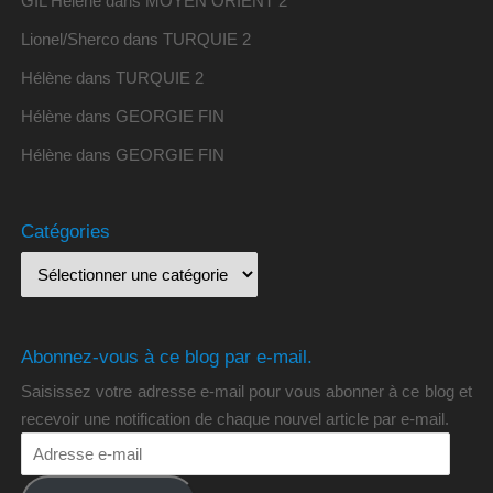
GIL Hélène
dans
MOYEN ORIENT 2
Lionel/Sherco
dans
TURQUIE 2
Hélène
dans
TURQUIE 2
Hélène
dans
GEORGIE FIN
Hélène
dans
GEORGIE FIN
Catégories
Abonnez-vous à ce blog par e-mail.
Saisissez votre adresse e-mail pour vous abonner à ce blog et
recevoir une notification de chaque nouvel article par e-mail.