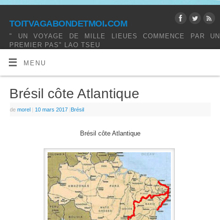
toitvagabondetmoi.com
" UN VOYAGE DE MILLE LIEUES COMMENCE PAR UN
PREMIER PAS" LAO TSEU
MENU
Brésil côte Atlantique
de
morel
|
10 mars 2017
|
Brésil
Brésil côte Atlantique