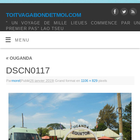
toitvagabondetmoi.com
" UN VOYAGE DE MILLE LIEUES COMMENCE PAR UN
PREMIER PAS" LAO TSEU
MENU
«
OUGANDA
DSCN0117
Par
morel
|
Publié
26 janvier 2019
|
Grand format en
1106 × 829
pixels