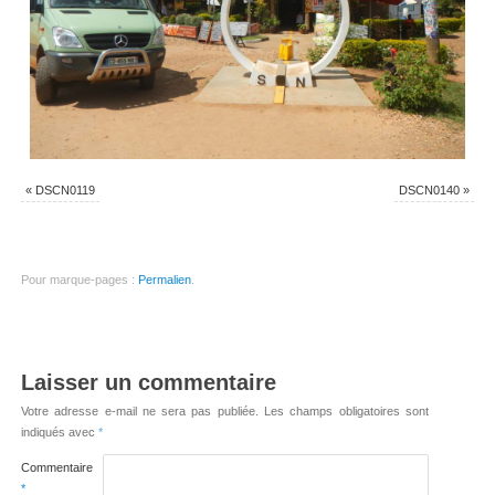
«
DSCN0119
DSCN0140
»
Pour marque-pages :
Permalien
.
Laisser un commentaire
Votre adresse e-mail ne sera pas publiée.
Les champs obligatoires sont
indiqués avec
*
Commentaire
*