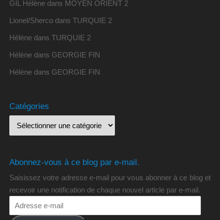
GIL Hélène
dans
MOYEN ORIENT 2
Lionel/Sherco
dans
TURQUIE 2
Hélène
dans
TURQUIE 2
Hélène
dans
GEORGIE FIN
Hélène
dans
GEORGIE FIN
Catégories
Abonnez-vous à ce blog par e-mail.
Saisissez votre adresse e-mail pour vous abonner à ce blog et
recevoir une notification de chaque nouvel article par e-mail.