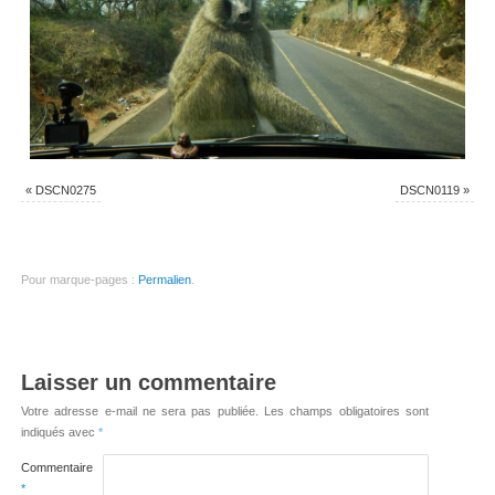
«
DSCN0275
DSCN0119
»
Pour marque-pages :
Permalien
.
Laisser un commentaire
Votre adresse e-mail ne sera pas publiée.
Les champs obligatoires sont
indiqués avec
*
Commentaire
*