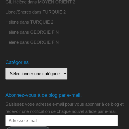
GIL Hélène
dans
MOYEN ORIENT 2
Lionel/Sherco
dans
TURQUIE 2
Hélène
dans
TURQUIE 2
Hélène
dans
GEORGIE FIN
Hélène
dans
GEORGIE FIN
Catégories
Abonnez-vous à ce blog par e-mail.
Saisissez votre adresse e-mail pour vous abonner à ce blog et
recevoir une notification de chaque nouvel article par e-mail.