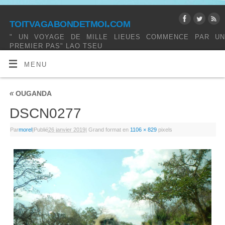
toitvagabondetmoi.com
" UN VOYAGE DE MILLE LIEUES COMMENCE PAR UN
PREMIER PAS" LAO TSEU
MENU
«
OUGANDA
DSCN0277
Par
morel
|
Publié
26 janvier 2019
|
Grand format en
1106 × 829
pixels