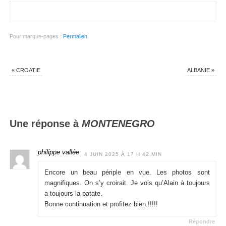
Pour marque-pages :
Permalien
.
«
CROATIE
ALBANIE
»
Une réponse à
MONTENEGRO
philippe vallée
4 JUIN 2025 À 17 H 42 MIN
Encore un beau périple en vue. Les photos sont
magnifiques. On s’y croirait. Je vois qu’Alain à toujours
a toujours la patate.
Bonne continuation et profitez bien.!!!!!
Répondre