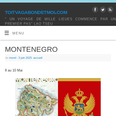
toitvagabondetmoi.com
" UN VOYAGE DE MILLE LIEUES COMMENCE PAR UN
PREMIER PAS" LAO TSEU
MENU
MONTENEGRO
de
morel
|
3 juin 2025
|
accueil
8 au 10 Mai