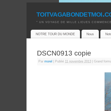
toitvagabondetmoi.c
" UN VOYAGE DE MILLE LIEUES COMMENCE
NOTRE TOUR DU MONDE
Nous
Not
DSCN0913 copie
Par
morel
|
Publié
11 novembre 2013
|
Grand form