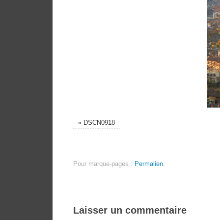
«
DSCN0918
Pour marque-pages :
Permalien
.
Laisser un commentaire