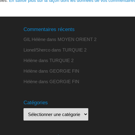
bles.
En savoir plus sur la façon dont les données de vos commentaires
Commentaires récents
GIL Hélène
dans
MOYEN ORIENT 2
Lionel/Sherco
dans
TURQUIE 2
Hélène
dans
TURQUIE 2
Hélène
dans
GEORGIE FIN
Hélène
dans
GEORGIE FIN
Catégories