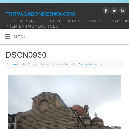
toitvagabondetmoi.com
" UN VOYAGE DE MILLE LIEUES COMMENCE PAR UN
PREMIER PAS" LAO TSEU
MENU
DSCN0930
Par
morel
|
Publié
11 novembre 2013
|
Grand format en
500 × 375
pixels