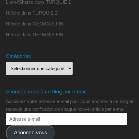
Lionel/Sherco
dans
TURQUIE 2
Hélène
dans
TURQUIE 2
Hélène
dans
GEORGIE FIN
Hélène
dans
GEORGIE FIN
Catégories
Abonnez-vous à ce blog par e-mail.
Saisissez votre adresse e-mail pour vous abonner à ce blog et
recevoir une notification de chaque nouvel article par e-mail.
Abonnez-vous