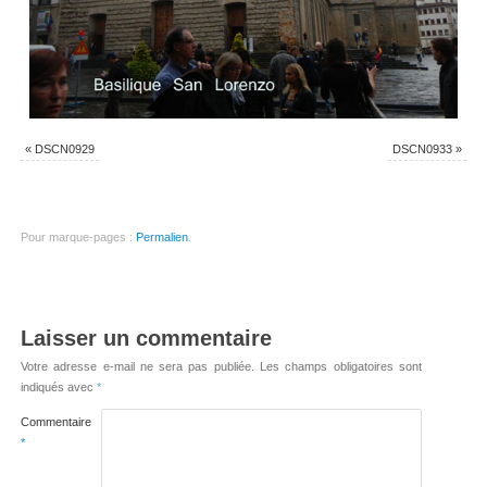
«
DSCN0929
DSCN0933
»
Pour marque-pages :
Permalien
.
Laisser un commentaire
Votre adresse e-mail ne sera pas publiée.
Les champs obligatoires sont
indiqués avec
*
Commentaire
*