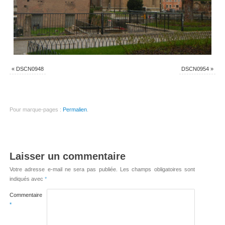
«
DSCN0948
DSCN0954
»
Pour marque-pages :
Permalien
.
Laisser un commentaire
Votre adresse e-mail ne sera pas publiée.
Les champs obligatoires sont
indiqués avec
*
Commentaire
*