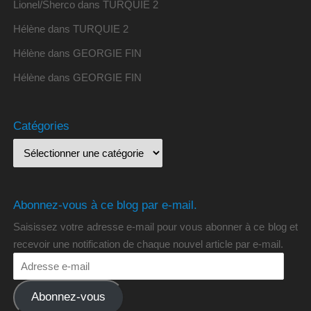
Lionel/Sherco
dans
TURQUIE 2
Hélène
dans
TURQUIE 2
Hélène
dans
GEORGIE FIN
Hélène
dans
GEORGIE FIN
Catégories
Abonnez-vous à ce blog par e-mail.
Saisissez votre adresse e-mail pour vous abonner à ce blog et
recevoir une notification de chaque nouvel article par e-mail.
Abonnez-vous