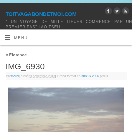
toitvagabondetmoi.com
" UN VOYAGE DE MILLE LIEUES COMMENCE PAR UN
PREMIER PAS" LAO TSEU
MENU
«
Florence
IMG_6930
Par
morel
|
Publié
23 novembre 2013
|
Grand format en
3088 × 2056
pixels