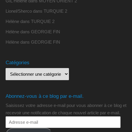
GIL Hélène
dans
MOYEN ORIENT 2
Lionel/Sherco
dans
TURQUIE 2
Hélène
dans
TURQUIE 2
Hélène
dans
GEORGIE FIN
Hélène
dans
GEORGIE FIN
Catégories
Abonnez-vous à ce blog par e-mail.
Saisissez votre adresse e-mail pour vous abonner à ce blog et
recevoir une notification de chaque nouvel article par e-mail.