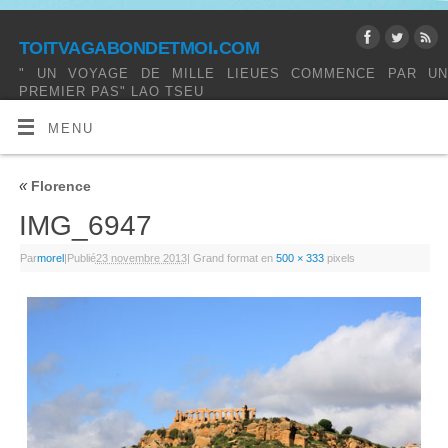
toitvagabondetmoi.com
" UN VOYAGE DE MILLE LIEUES COMMENCE PAR UN
PREMIER PAS" LAO TSEU
MENU
«
Florence
IMG_6947
Par
morel
|
Publié
23 novembre 2013
|
Grand format en
500 × 333
pixels