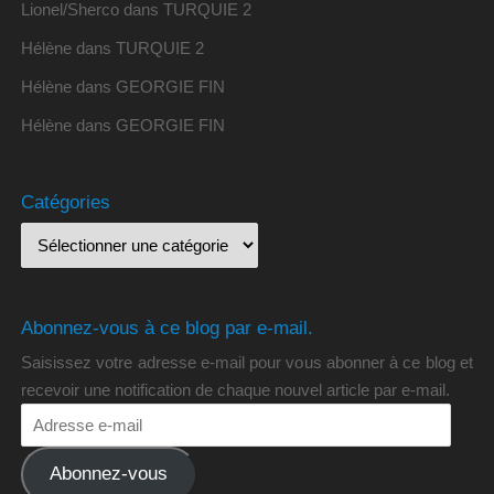
Lionel/Sherco
dans
TURQUIE 2
Hélène
dans
TURQUIE 2
Hélène
dans
GEORGIE FIN
Hélène
dans
GEORGIE FIN
Catégories
Abonnez-vous à ce blog par e-mail.
Saisissez votre adresse e-mail pour vous abonner à ce blog et
recevoir une notification de chaque nouvel article par e-mail.
Abonnez-vous