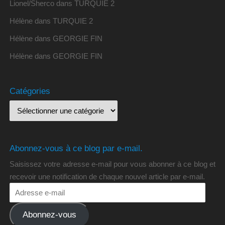
Lionel/Sherco
dans
TURQUIE 2
Hélène
dans
TURQUIE 2
Hélène
dans
GEORGIE FIN
Hélène
dans
GEORGIE FIN
Catégories
Abonnez-vous à ce blog par e-mail.
Saisissez votre adresse e-mail pour vous abonner à ce blog et
recevoir une notification de chaque nouvel article par e-mail.
Abonnez-vous