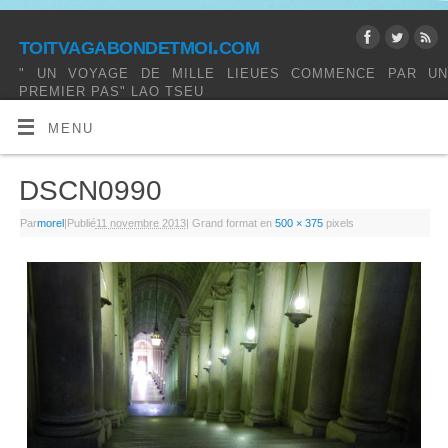
toitvagabondetmoi.com
" UN VOYAGE DE MILLE LIEUES COMMENCE PAR UN
PREMIER PAS" LAO TSEU
MENU
DSCN0990
Par
morel
|
Publié
11 novembre 2013
|
Grand format en
500 × 375
pixels