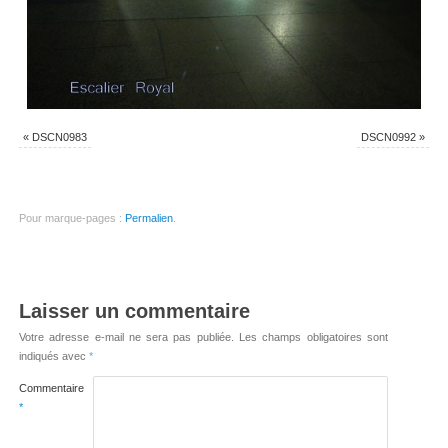
«
DSCN0983
DSCN0992
»
Pour marque-pages :
Permalien
.
Laisser un commentaire
Votre adresse e-mail ne sera pas publiée.
Les champs obligatoires sont
indiqués avec
*
Commentaire
*