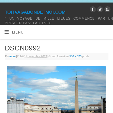
toitvagabondetmoi.com
" UN VOYAGE DE MILLE LIEUES COMMENCE PAR UN
PREMIER PAS" LAO TSEU
MENU
DSCN0992
Par
morel
|
Publié
11 novembre 2013
|
Grand format en
500 × 375
pixels