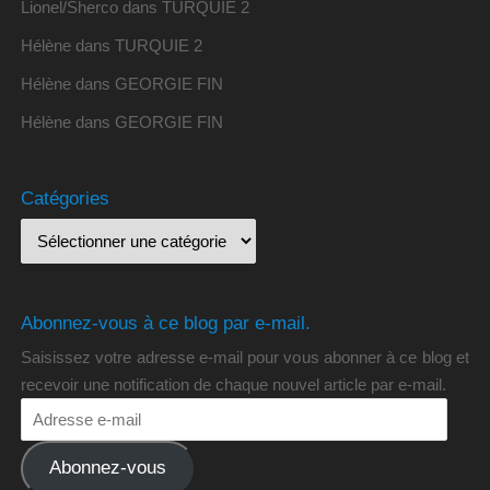
Lionel/Sherco
dans
TURQUIE 2
Hélène
dans
TURQUIE 2
Hélène
dans
GEORGIE FIN
Hélène
dans
GEORGIE FIN
Catégories
Abonnez-vous à ce blog par e-mail.
Saisissez votre adresse e-mail pour vous abonner à ce blog et
recevoir une notification de chaque nouvel article par e-mail.
Abonnez-vous