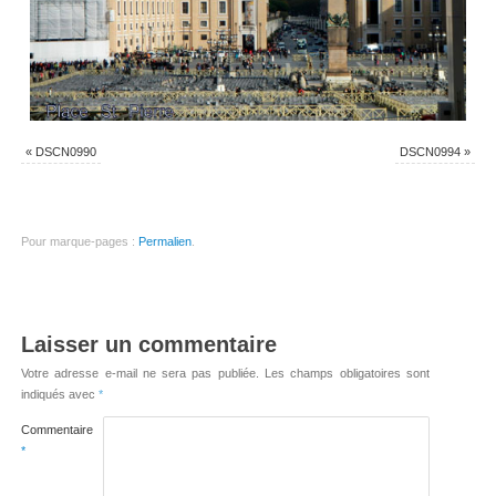
«
DSCN0990
DSCN0994
»
Pour marque-pages :
Permalien
.
Laisser un commentaire
Votre adresse e-mail ne sera pas publiée.
Les champs obligatoires sont
indiqués avec
*
Commentaire
*