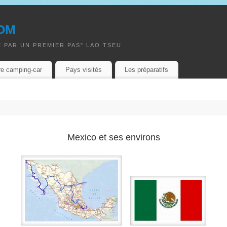
om
 PAR UN PREMIER PAS" LAO TSEU
re camping-car
Pays visités
Les préparatifs
Mexico et ses environs