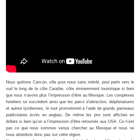
Nous quittons Cancùn, ville pour nous sans intérêt, pour partir vers le
sud le long de la côte Caraïbe, côte éminemment touristique si bien
que nous n’avons plus l’impression d’être au Mexique. Les complexes
hoteliers se succèdent ainsi que les parcs d’attraction, delphinariums
et autres tyroliennes, le tout promotionné à l’aide de grands panneaux
publicitaires écrits en anglais; De même les prix sont affichés en
dollars si bien qu’on a l’impression d’être retournés aux USA. Ce n’est
pas ce que nous sommes venus chercher au Mexique et nous ne
nous attardons donc pas sur cette région.