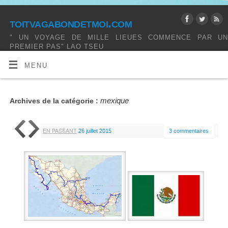
toitvagabondetmoi.com
" UN VOYAGE DE MILLE LIEUES COMMENCE PAR UN
PREMIER PAS" LAO TSEU
MENU
mexique
Archives de la catégorie :
EN PASSANT
26 juillet 2015
3 commentaires